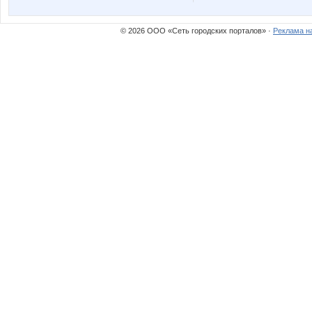
КСЕник
Лагран
© 2026 ООО «Сеть городских порталов» ·
Реклама н
Ручка
Сопран
Весна29.04
Време