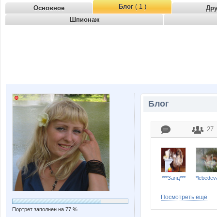
Блог
( 1 )
Основное
Др
Шпионаж
Блог
27
***Заяц***
*lebedev
Посмотреть ещё
Портрет заполнен на 77 %