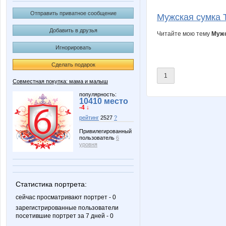
Ksenneya
Ladyfirs
Отправить приватное сообщение
Мужская сумка Ti
Добавить в друзья
Читайте мою тему
Мужс
Игнорировать
Olushka)
Samme
Сделать подарок
1
Совместная покупка: мама и малыш
elena-1983
gerasimov
популярность:
10410 место
-4 ↓
рейтинг
2527
?
Привилегированный
пользователь
6
or-ange
safanuk
уровня
Статистика портрета:
незабудки)
пандра-
сейчас просматривают портрет - 0
зарегистрированные пользователи
посетившие портрет за 7 дней - 0